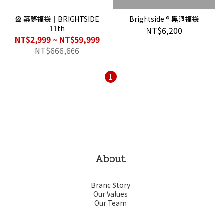
🎡 築夢福袋｜BRIGHTSIDE
Brightside ® 黑洞福袋
11th
NT$6,200
NT$2,999 ~ NT$59,999
NT$666,666
1
About
Brand Story
Our Values
Our Team