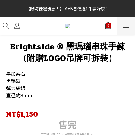
【新功能試營運】會員點數上線，不限訂單金額皆可折抵，折抵點
【限時任選優惠！】 A+B各任選1件享好康！
數無上限。
【新功能試營運】會員點數上線，不限訂單金額皆可折抵，折抵點
數無上限。
Brightside ® 黑瑪瑙串珠手鍊
（附贈LOGO吊牌可拆裝）
畢加索石
黑瑪瑙
彈力絲線
直徑約8mm
NT$1,150
售完