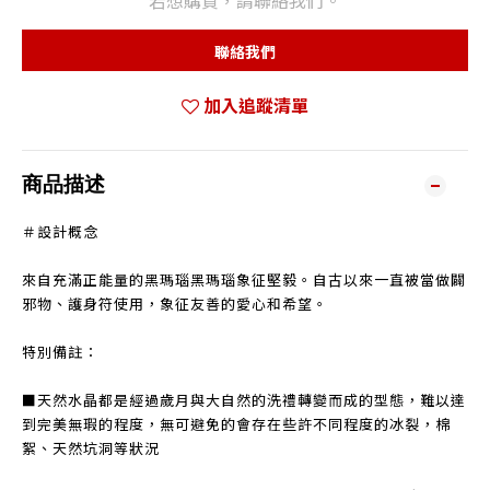
若想購買，請聯絡我們。
聯絡我們
加入追蹤清單
商品描述
＃設計概念
來自充滿正能量的黑瑪瑙
黑瑪瑙象征堅毅。
自古以來一直被當做闢
邪物、護身符使用，
象征友善的愛心和希望。
特別備註：
■天然水晶都是經過歲月與大自然的洗禮轉變而成的型態，難以達
到完美無瑕的程度，無可避免的會存在些許不同程度的冰裂，棉
絮、天然坑洞等狀況