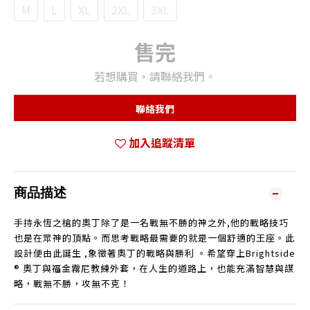
M
L
XL
2XL
3XL
售完
若想購買，請聯絡我們。
聯絡我們
加入追蹤清單
商品描述
手持永恆之槍的奧丁除了是一名戰無不勝的神之外,他的戰略技巧
也是在眾神的頂點。而思考戰略最需要的就是一個舒適的王座。此
設計便由此誕生 ,象徵著奧丁的戰略與勝利 。希望穿上Brightside
® 奧丁與福金霧尼教練外套，在人生的道路上，也能充滿智慧與謀
略，戰無不勝，攻無不克！