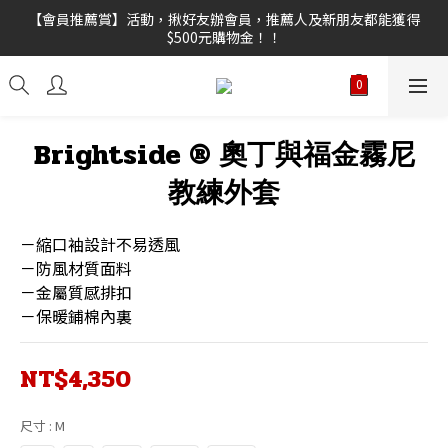
【新功能試營運】會員點數上線，不限訂單金額皆可折抵，折抵點
【會員推薦賞】活動，揪好友辦會員，推薦人及新朋友都能獲得
$500元購物金！！
數無上限。
【限時任選優惠！】 A+B各任選1件享好康！
【新功能試營運】會員點數上線，不限訂單金額皆可折抵，折抵點
Brightside ® 奧丁與福金霧尼
數無上限。
教練外套
－縮口袖設計不易透風
－防風材質面料
－金屬質感排扣
－保暖鋪棉內裏
NT$4,350
尺寸
: M