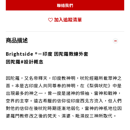
聯絡我們
加入追蹤清單
商品描述
Brightside ®－印度 因陀羅教練外套
因陀羅#設計概念
因陀羅，又名帝釋天，印度教神明，
吠陀經
籍所載眾神之
首。本是古印度人共同尊奉的
神明
，在《
梨俱吠陀
》中是
出現最多的神之一，曾一度是諸神的
領袖
、
雷神
和
戰神
，
空界
的主宰。遠古希臘的信仰從
印度
西北方流入，但人們
對他的信仰在後
吠陀
時期逐漸地弱化，雷神的神祇地位因
婆羅門教
修改之後的
梵天
、
濕婆
、
毗濕奴
三神所取代
。