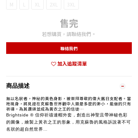
M
L
XL
2XL
3XL
售完
若想購買，請聯絡我們。
聯絡我們
加入追蹤清單
商品描述
無以名狀者，神秘的黃色身影，被崇拜尊敬的偉大舊日支配者。當
祂現身，將見證在克蘇魯世界觀中人類是多麼的渺小，能做的只有
祈禱，為其讚頌並成為黃衣之王的信徒…
Brightside ® 信仰祈禱連帽外套，創造出神聖且帶神秘色彩
的圖像，繪製上黃衣之王的形象，
用克蘇魯的風格訴說著不可
名狀的超自然世界…