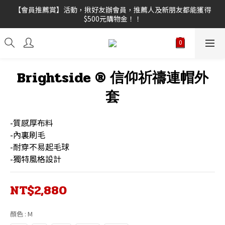
【新功能試營運】會員點數上線，不限訂單金額皆可折抵，折抵點
【會員推薦賞】活動，揪好友辦會員，推薦人及新朋友都能獲得
$500元購物金！！
數無上限。
【限時任選優惠！】 A+B各任選1件享好康！
【新功能試營運】會員點數上線，不限訂單金額皆可折抵，折抵點
Brightside ® 信仰祈禱連帽外
數無上限。
套
-質感厚布料
-內裏刷毛
-耐穿不易起毛球
-獨特風格設計
NT$2,880
顏色
: M