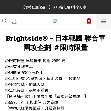
【新功能試營運】會員點數上線，不限訂單金額皆可折抵，折抵點
【限時任選優惠！】 A+B各任選1件享好康！
數無上限。
【新功能試營運】會員點數上線，不限訂單金額皆可折抵，折抵點
數無上限。
Brightside®－日本戰國 聯合軍
圍攻企劃 ＃限時限量
🔴限時限量 早鳥優惠 每組 2989 元
🔴必有 4 樣單品
🔴總價值 5300 元以上
🔴每組必有 乙 款外套、每組必有 乙 款飾品
🔴多項特獎、加碼大獎
🔴每包設計、品項不重複
【彩蛋福利露出！隨機出現『戰國升級捲軸』】
⚠️699元 的 上杉謙信 刀之卷軸
（替換乙樣隨機單品，升級為特獎