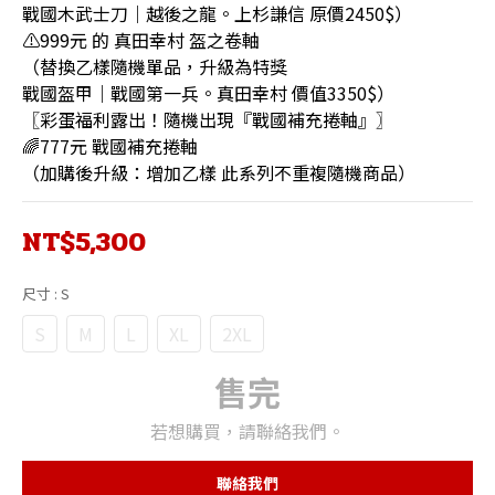
戰國木武士刀｜越後之龍。上杉謙信 原價2450$）
⚠️999元 的 真田幸村 盔之卷軸
（替換乙樣隨機單品，升級為特獎
戰國盔甲｜戰國第一兵。真田幸村 價值3350$）
〖彩蛋福利露出！隨機出現『戰國補充捲軸』〗
🌈777元 戰國補充捲軸
（加購後升級：增加乙樣 此系列不重複隨機商品）
NT$5,300
尺寸
: S
S
M
L
XL
2XL
售完
若想購買，請聯絡我們。
聯絡我們