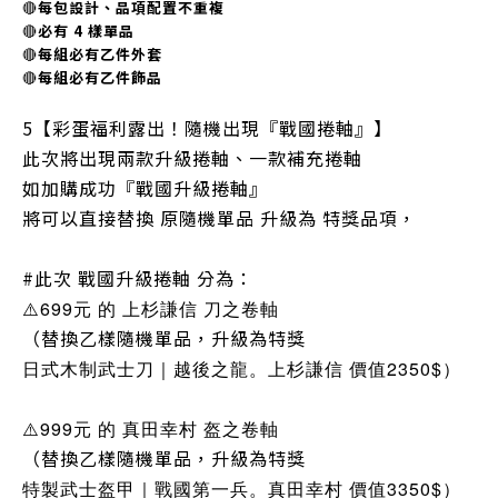
🔴
每包設計、品項配置不重複
🔴
必有 4 樣單品
🔴
每組必有乙件外套
🔴
每組必有乙件飾品
5【彩蛋福利露出！隨機出現『戰國捲軸』】
此次將出現兩款升級捲軸、一款補充捲軸
如加購成功『戰國升級捲軸』
將可以直接替換 原隨機單品 升級為 特獎品項，
#此次 戰國升級捲軸 分為：
⚠️699元 的 上杉謙信 刀之卷軸
（替換乙樣隨機單品，升級為特獎
日式木制武士刀｜越後之龍。上杉謙信 價值2350$）
⚠️999元 的 真田幸村 盔之卷軸
（替換乙樣隨機單品，升級為特獎
特製武士盔甲｜戰國第一兵。真田幸村 價值3350$）