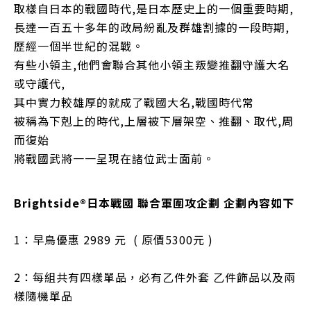
取樣自日本的戰國時代,是日本歷史上的一個重要時期,
長達一百五十多年的政局紛亂及群雄割據的一段時期,
歷經一個半世紀的混戰。
有些小領主,他們會聯合其他小領主叛變推翻守護大名
或守護代,
其中實力較雄厚的就成了戰國大名,戰國時代常
被稱為下剋上的時代,上層被下層架空、推翻、取代,周
而復始
將戰國武將一一呈現在諸位武士面前。
Brightside®日本戰國 聯合軍圍攻企劃 企劃內容如下
1：早鳥優惠 2989 元 ( 原價5300元 )
2：每組共有四樣單品，必有乙件外套 乙件飾品以及兩
樣隨機單品