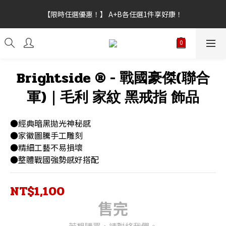
【新功能試營運】會員點數上線，不限訂單金額皆可折抵，折抵點
【限時任選優惠！】 A+B各任選1件享好康！
數無上限。
【新功能試營運】會員點數上線，不限訂單金額皆可折抵，折抵點
數無上限。
Brightside ® - 戰國豪傑(聯合
軍)｜毛利 家紋 黑戒指 飾品
●經典暗黑拋光神秘感
●家徽圖騰手工雕刻
●精細工藝不易損壞
●整體戰國強勢感好搭配
NT$1,100
售完