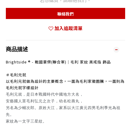
若想購買，請聯絡我們。
聯絡我們
加入追蹤清單
商品描述
Brightside ® - 戰國豪傑(聯合軍)｜毛利 家紋 黑戒指 飾品
＃毛利元就
以毛利元就做為設計的主要概念，一面為毛利家徽圖騰，一面則為
毛利元就字樣設計
毛利元就，是日本戰國時代中國地方大名，
安藝國人眾毛利弘元之次子，幼名松壽丸，
另名為少輔次郎。原姓大江，家系以大江廣元四男毛利季光為祖
先。
家紋為一文字三星紋。