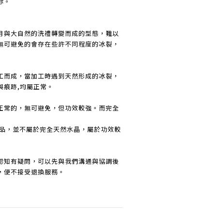
你。
月與大自然的洗禮轉變而成的型態，難以
無可避免的會存在些許不同程度的冰裂，
工而成，當加工時遇到天然形成的冰裂，
與痕跡,均屬正常。
正常的，無可避免，但功效較強。而完全
品，並不屬於完全天然水晶，屬於功效較
認知有疑問，可以先與我們溝通與協調後
，便不接受退換服務。