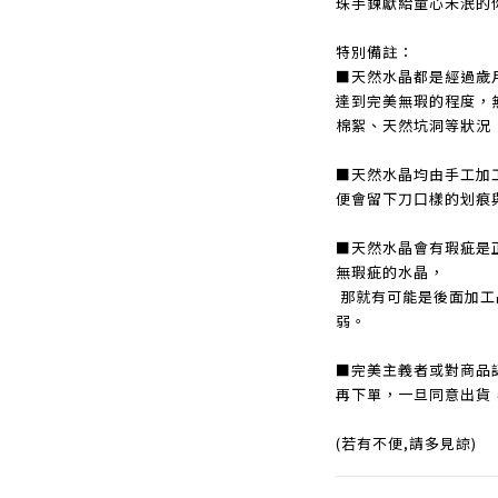
珠手鍊獻給童心未泯的
特別備註：
■天然水晶都是經過歲
達到完美無瑕的程度，
棉絮、天然坑洞等狀況
■天然水晶均由手工加
便會留下刀口樣的划痕
■天然水晶會有瑕疵是
無瑕疵的水晶，
那就有可能是後面加工
弱。
■完美主義者或對商品
再下單，一旦同意出貨
(若有不便,請多見諒)