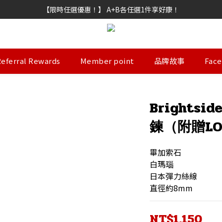
新功能試營運】會員點數上線，不限訂單金額皆可折抵，折抵點數無上限
【限時任選優惠！】 A+B各任選1件享好康！
新功能試營運】會員點數上線，不限訂單金額皆可折抵，折抵點數無上限
eferral Rewards
Member point
品牌故事
Fac
Brights
鍊（附贈L
畢加索石
白瑪瑙
日本彈力絲線
直徑約8mm
NT$1,150