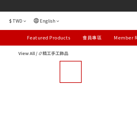
【
【
$
TWD
English
Featured Products
會員專區
Member R
View All
/
📿精工手工飾品