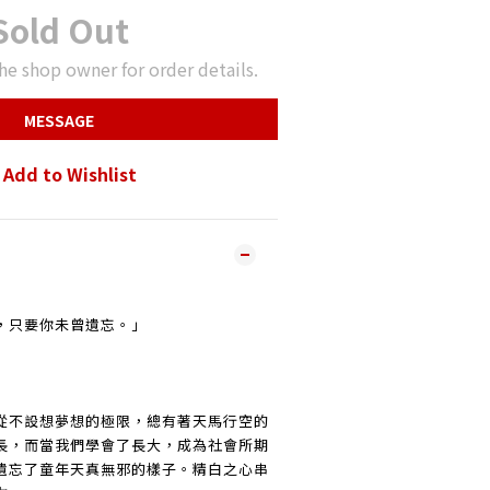
Sold Out
he shop owner for order details.
MESSAGE
Add to Wishlist
，只要你未曾遺忘。」
從不設想夢想的極限，
總有著天馬行空的
長，
而當我們學會了長大，成為社會所期
遺忘了童年天真無邪的樣子。
精白之心串