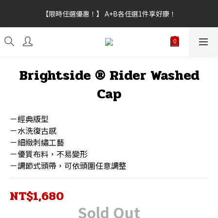
【新功能試營運】會員點數上線，不限訂單金額皆可折抵，折抵點
【限時任選優惠！】 A+B各任選1件享好康！
數無上限。
【新功能試營運】會員點數上線，不限訂單金額皆可折抵，折抵點
數無上限。
Brightside ® Rider Washed
Cap
－經典版型
－水洗復古感
－細緻刺繡工藝
－優質布料，不易變形
－調節式頭帶，可依頭圍任意調整
NT$1,680
Sold Out