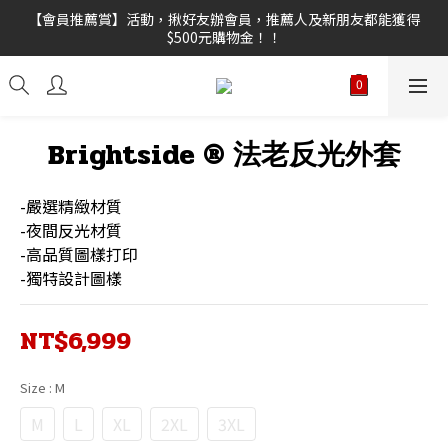
【新功能試營運】會員點數上線，不限訂單金額皆可折抵，折抵點
【會員推薦賞】活動，揪好友辦會員，推薦人及新朋友都能獲得
$500元購物金！！
數無上限。
【限時任選優惠！】 A+B各任選1件享好康！
【新功能試營運】會員點數上線，不限訂單金額皆可折抵，折抵點
Brightside ® 法老反光外套
數無上限。
-嚴選精緻材質
-夜間反光材質
-高品質圖樣打印
-獨特設計圖樣
NT$6,999
Size
: M
M
L
XL
2XL
3XL