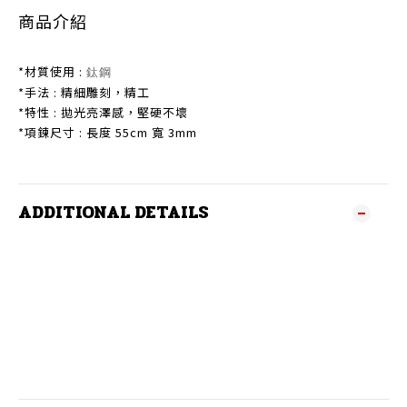
商品介紹
*材質使用 :
鈦鋼
*手法 : 精細雕刻，精工
*特性 : 拋光亮澤感，堅硬不壞
*項鍊尺寸 : 長度 55cm 寬 3mm
ADDITIONAL DETAILS