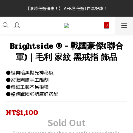
【新功能試營運】會員點數上線，不限訂單金額皆可折抵，折抵點
【限時任選優惠！】 A+B各任選1件享好康！
數無上限。
【新功能試營運】會員點數上線，不限訂單金額皆可折抵，折抵點
數無上限。
Brightside ® - 戰國豪傑(聯合
軍)｜毛利 家紋 黑戒指 飾品
●經典暗黑拋光神秘感
●家徽圖騰手工雕刻
●精細工藝不易損壞
●整體戰國強勢感好搭配
NT$1,100
Sold Out