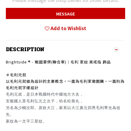
Please message the shop owner for order details.
MESSAGE
Add to Wishlist
DESCRIPTION
Brightside ® - 戰國豪傑(聯合軍)｜毛利 家紋 黑戒指 飾品
＃毛利元就
以毛利元就做為設計的主要概念，一面為毛利家徽圖騰，一面則為
毛利元就字樣設計
毛利元就，是日本戰國時代中國地方大名，
安藝國人眾毛利弘元之次子，幼名松壽丸，
另名為少輔次郎。原姓大江，家系以大江廣元四男毛利季光為祖
先。
家紋為一文字三星紋。