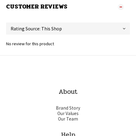
CUSTOMER REVIEWS
No review for this product
About
Brand Story
Our Values
Our Team
Help